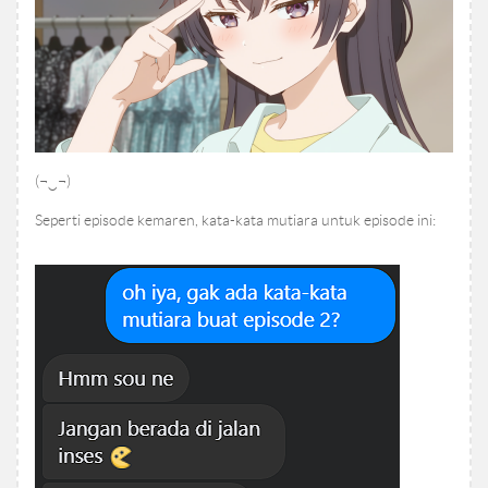
(¬‿¬)ゞ
Seperti episode kemaren, kata-kata mutiara untuk episode ini: