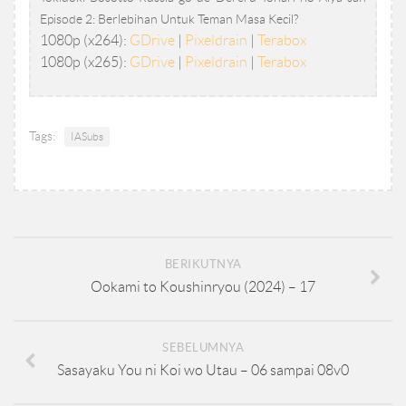
Episode 2: Berlebihan Untuk Teman Masa Kecil?
1080p (x264):
GDrive
|
Pixeldrain
|
Terabox
1080p (x265):
GDrive
|
Pixeldrain
|
Terabox
Tags:
IASubs
BERIKUTNYA
Ookami to Koushinryou (2024) – 17
SEBELUMNYA
Sasayaku You ni Koi wo Utau – 06 sampai 08v0