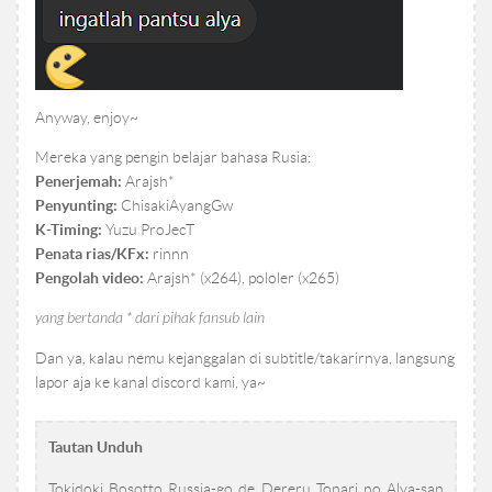
Anyway, enjoy~
Mereka yang pengin belajar bahasa Rusia:
Penerjemah:
Arajsh*
Penyunting:
ChisakiAyangGw
K-Timing:
Yuzu ProJecT
Penata rias/KFx:
rinnn
Pengolah video:
Arajsh* (x264), pololer (x265)
yang bertanda * dari pihak fansub lain
Dan ya, kalau nemu kejanggalan di subtitle/takarirnya, langsung
lapor aja ke kanal discord kami, ya~
Tautan Unduh
Tokidoki Bosotto Russia-go de Dereru Tonari no Alya-san