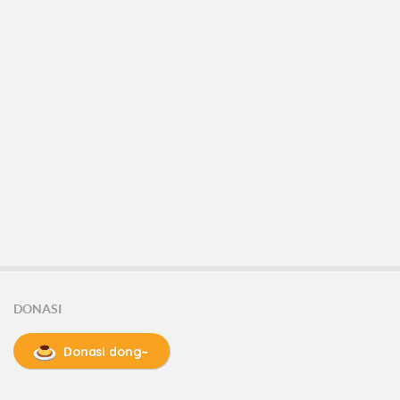
DONASI
Donasi dong~