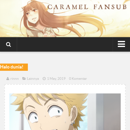
Beranda
Halo dunia!
Garapan
Anime
rinnn
Lainnya
1 May, 2019
0 Komentar
MV/PV
Tentang
Relawan
Rekrutmen